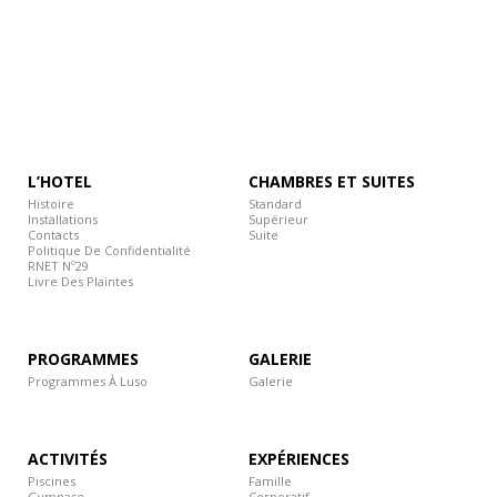
L’HOTEL
CHAMBRES ET SUITES
Histoire
Standard
Installations
Supérieur
Contacts
Suite
Politique De Confidentialité
RNET Nº29
Livre Des Plaintes
PROGRAMMES
GALERIE
Programmes À Luso
Galerie
ACTIVITÉS
EXPÉRIENCES
Piscines
Famille
Gymnase
Corporatif