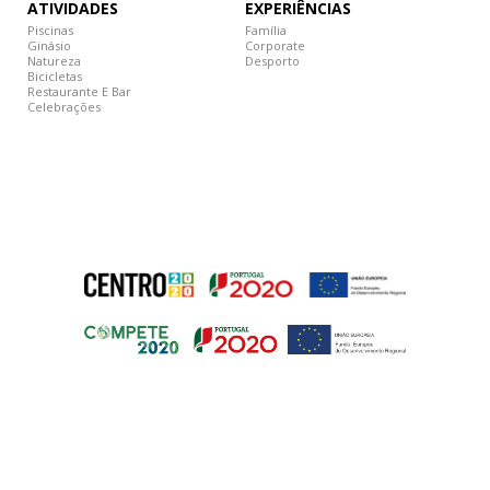
ATIVIDADES
EXPERIÊNCIAS
Piscinas
Família
Ginásio
Corporate
Natureza
Desporto
Bicicletas
Restaurante E Bar
Celebrações
© 2018 Grande Hotel de Luso – Todos os direitos reservados
ESSENTIAL TOOLS
Desenvolvido por