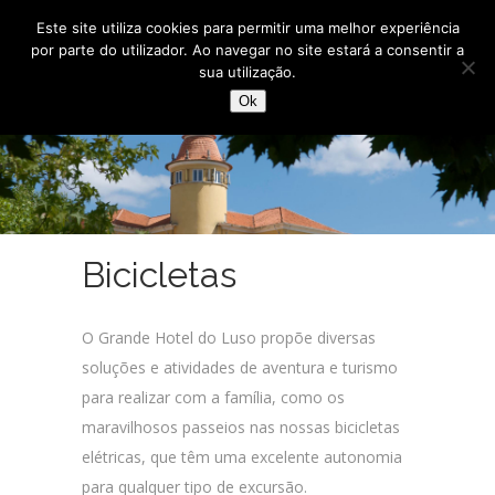
Este site utiliza cookies para permitir uma melhor experiência
por parte do utilizador. Ao navegar no site estará a consentir a
sua utilização.
Ok
Bicicletas
O Grande Hotel do Luso propõe diversas
soluções e atividades de aventura e turismo
para realizar com a família, como os
maravilhosos passeios nas nossas bicicletas
elétricas, que têm uma excelente autonomia
para qualquer tipo de excursão.