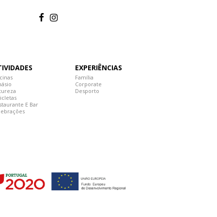
TIVIDADES
EXPERIÊNCIAS
cinas
Família
násio
Corporate
tureza
Desporto
icletas
staurante E Bar
lebrações