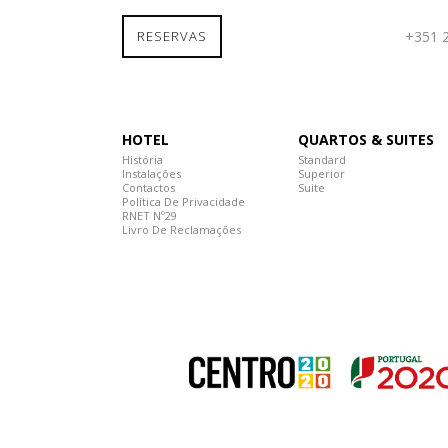
RESERVAS
+351 
HOTEL
QUARTOS & SUITES
História
Standard
Instalações
Superior
Contactos
Suite
Política De Privacidade
RNET Nº29
Livro De Reclamações