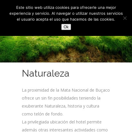
Este sitio web utiliza cookies para ofrecerle una mejor
experiencia y servicio. Al navegar o utilizar nuestros servicios
el usuario acepta el uso que hacemos de las cookies.
Ok
Naturaleza
La proximidad de la Mata Nacional de Buçaco
ofrece un sin fin posibilidades teniendo la
exuberante Naturaleza, historia y cultura
como telón de fondo.
La privilegiada ubicación del hotel permite
además otras interesantes actividades como