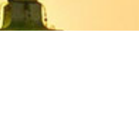
FAMILIA
CORPORATE
DEPORTE
Familia
El Grande Hotel de Luso es