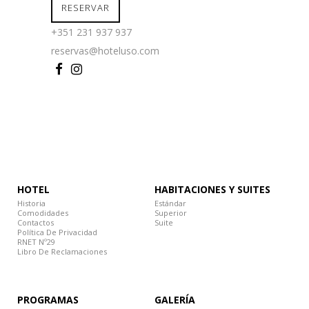
RESERVAR
+351 231 937 937
reservas@hoteluso.com
HOTEL
HABITACIONES Y SUITES
Historia
Estándar
Comodidades
Superior
Contactos
Suite
Política De Privacidad
RNET Nº29
Libro De Reclamaciones
PROGRAMAS
GALERÍA