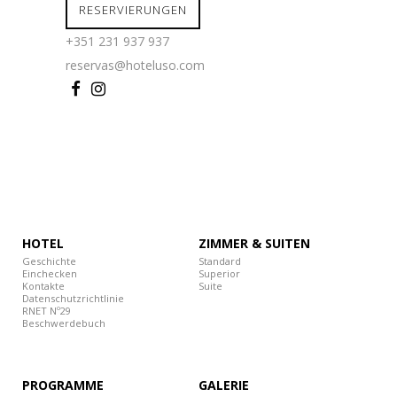
RESERVIERUNGEN
+351 231 937 937
reservas@hoteluso.com
HOTEL
ZIMMER & SUITEN
Geschichte
Standard
Einchecken
Superior
Kontakte
Suite
Datenschutzrichtlinie
RNET Nº29
Beschwerdebuch
PROGRAMME
GALERIE