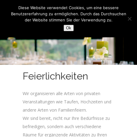
Diese Website verwendet Cookies, um eine bessere
Benutzererfahrung zu ermöglichen. Durch das Durchsuchen
der Website stimmen Sie der Verwendung zu.
Ok
Feierlichkeiten
Wir organisieren alle Arten von privaten
Veranstaltungen wie Taufen, Hochzeiten und
andere Arten von Familienfeiern.
Wir sind bereit, nicht nur Ihre Bedürfnisse zu
befriedigen, sondern auch verschiedene
Räume für ergänzende Aktivitäten zu Ihren