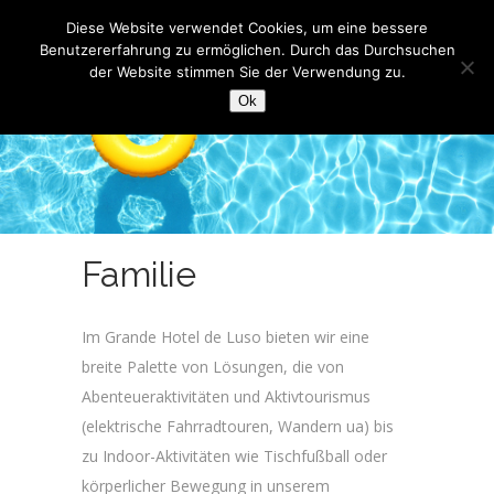
Diese Website verwendet Cookies, um eine bessere
Benutzererfahrung zu ermöglichen. Durch das Durchsuchen
der Website stimmen Sie der Verwendung zu.
Ok
Familie
Im Grande Hotel de Luso bieten wir eine
breite Palette von Lösungen, die von
Abenteueraktivitäten und Aktivtourismus
(elektrische Fahrradtouren, Wandern ua) bis
zu Indoor-Aktivitäten wie Tischfußball oder
körperlicher Bewegung in unserem