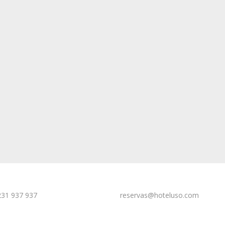
231 937 937
reservas@hoteluso.com