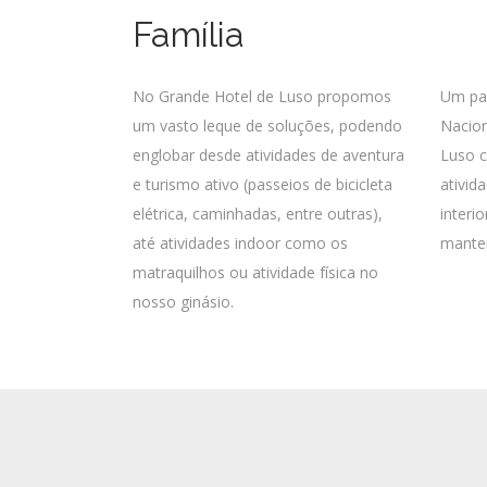
Família
No Grande Hotel de Luso propomos
Um pas
um vasto leque de soluções, podendo
Nacion
englobar desde atividades de aventura
Luso c
e turismo ativo (passeios de bicicleta
ativid
elétrica, caminhadas, entre outras),
interi
até atividades indoor como os
manter
matraquilhos ou atividade física no
nosso ginásio.